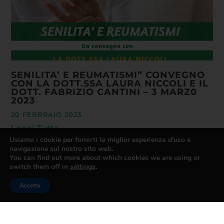
SENILITA’ E REUMATISMI” CONVEGNO
CON LA DOTT.SSA LAURA NICCOLI E IL
DOTT. FABRIZIO CANTINI – 3 MARZ0
2023
20 FEBBRAIO 2023
Leggi Tutto »
Usiamo i cookie per fornirti la miglior esperienza d'uso e
navigazione sul nostro sito web.
You can find out more about which cookies we are using or
switch them off in
settings
.
Accetta