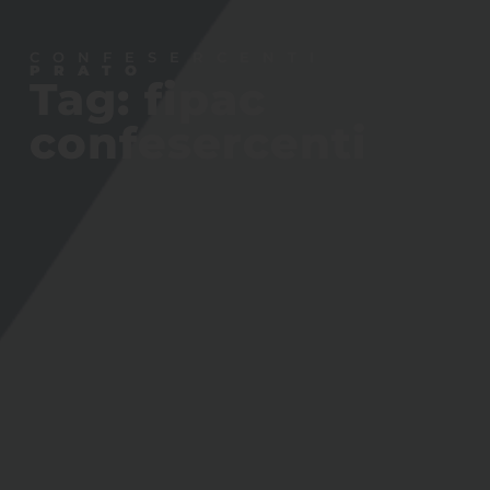
CONFESERCENTI
PRATO
Tag: fipac
confesercenti