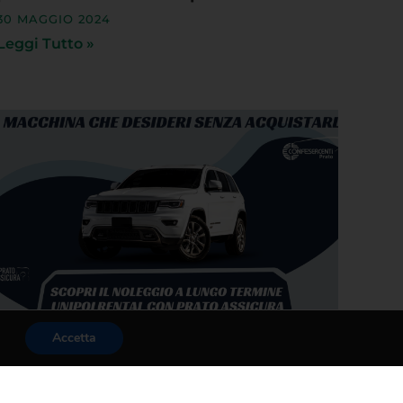
30 MAGGIO 2024
Leggi Tutto »
Accetta
PER TUTTI I SOCI CONFESERCENTI IL
SERVIZIO DI NOLEGGIO A LUNGO
TERMINE DI PRATO ASSICURA
24 MARZO 2022