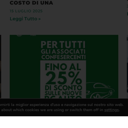
15 LUGLIO 2025
Leggi Tutto »
rnirti la miglior esperienza d'uso e navigazione sul nostro sito web.
 about which cookies we are using or switch them off in
settings
.
UNA PROMOZIONE SU RC AUTO PER
I SOCI CONFESERCENTI
17 MAGGIO 2022