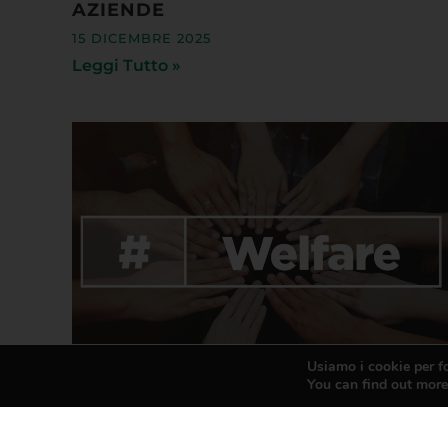
15 DICEMBRE 2025
Leggi Tutto »
Usiamo i cookie per fo
You can find out more
IN PARTENZA LA GRANDE
CAMPAGNA DI
CONVENZIONAMENTO WELFARE DI
CONFESERCENTI