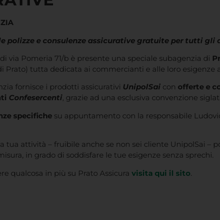
ZIA
le polizze e consulenze assicurative gratuite per tutti gli 
 di via Pomeria 71/b è presente una speciale subagenzia di
Pr
i Prato) tutta dedicata ai commercianti e alle loro esigenze a
ia fornisce i prodotti assicurativi
UnipolSai
con
offerte e 
ti
Confesercenti
, grazie ad una esclusiva convenzione sigl
nze specifiche
su appuntamento con la responsabile Ludovica 
 tua attività – fruibile anche se non sei cliente UnipolSai – 
 misura, in grado di soddisfare le tue esigenze senza sprechi.
pere qualcosa in più su Prato Assicura
visita qui il sito
.