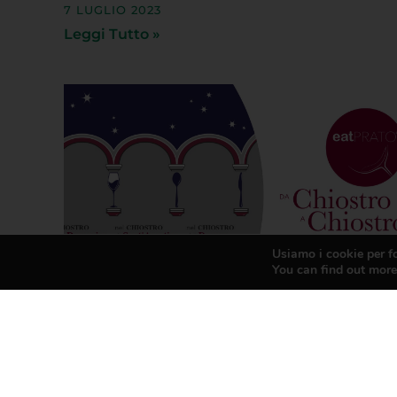
Leggi Tutto »
Usiamo i cookie per fo
You can find out more
EAT PRATO – DA CHIOSTRO A
CHIOSTRO 2023: ASSAPORA LE
ECCELLENZE DI PRATO
4 LUGLIO 2023