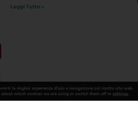
Leggi Tutto »
rnirti la miglior esperienza d'uso e navigazione sul nostro sito web.
 about which cookies we are using or switch them off in
settings
.