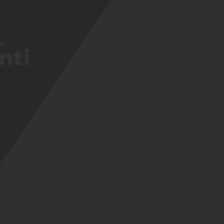
O
nti