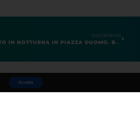
SUCCESSIVO
SUCCESSO DEL MERCATO IN NOTTURNA IN PIAZZA DUOMO. BONFANTI: “ORA DISCUTIAMO SE RIPORTARE IN CENTRO IL MERCATO”
Accetta
Area Riservata
Pec Confesercenti
Fatturazione elettronica