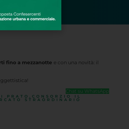
rti fino a mezzanotte
e con una novità: il
ggettistica!
Chat su WhatsApp
I PRATO
,
CONSORZIO IL
RCATO STRAORDINARIO