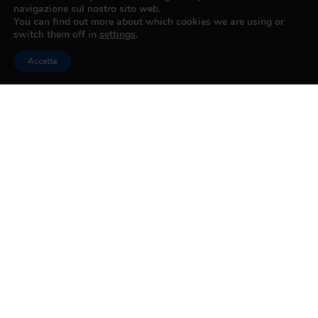
navigazione sul nostro sito web.
You can find out more about which cookies we are using or
switch them off in
settings
.
Accetta
DAL 15 FEBBRAIO OBBLIGO GREEN
PASS RAFFORZATO PER TUTTI I
LAVORATORI OVER 50
15 FEBBRAIO 2022
Leggi Tutto »