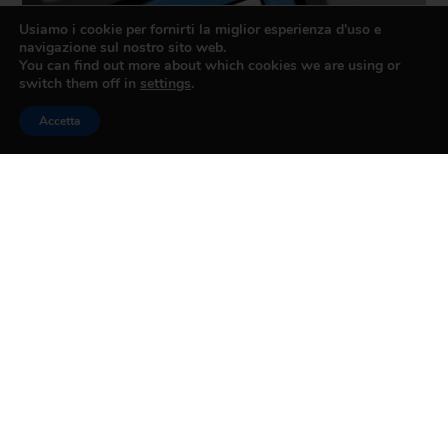
Usiamo i cookie per fornirti la miglior esperienza d'uso e
navigazione sul nostro sito web.
You can find out more about which cookies we are using or
switch them off in
settings
.
Accetta
OBBLIGHI RELATIVI
ALL’INSTALLAZIONE DEI COOKIE SUI
SITI INTERNET
1 LUGLIO 2015
Leggi Tutto »