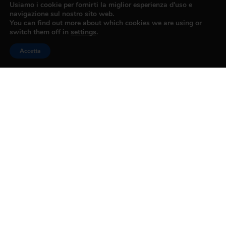
Chi Siamo
Organismi Dirigenti
Informativa
Trasparenza
Obblighi di trasparenza
Area Riservata
Pec Confesercenti
Fatturazione elettronica
©2024 Confesercenti Prato |
Privacy
|
Cookie Policy
|
Powered by
Deep Lab