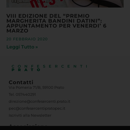
VIII EDIZIONE DEL “PREMIO
MARGHERITA BANDINI DATINI”:
APPUNTAMENTO PER VENERDI’ 6
MARZO
20 FEBBRAIO 2020
Leggi Tutto »
CONFESERCENTI
PRATO
Contatti
Usiamo i cookie per fornirti la miglior esperienza d'uso e
navigazione sul nostro sito web.
Via Pomeria 71/B, 59100 Prato
You can find out more about which cookies we are using or
Tel. 057440291
switch them off in
settings
.
direzione@confesercenti.prato.it
pec@confesercentipratopec.it
Accetta
Iscriviti alla Newsletter
Associazione