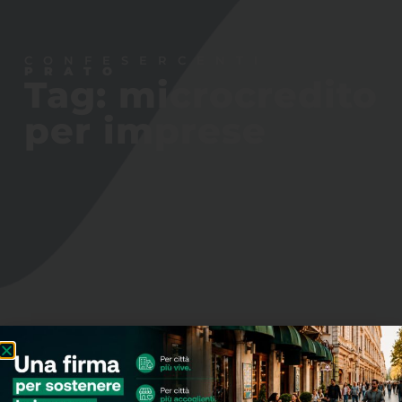
CONFESERCENTI
PRATO
Tag: microcredito
per imprese