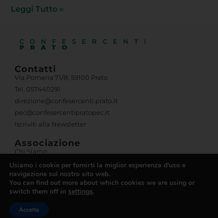
Leggi Tutto »
CONFESERCENTI
PRATO
Contatti
Via Pomeria 71/B, 59100 Prato
Tel. 057440291
direzione@confesercenti.prato.it
pec@confesercentipratopec.it
Iscriviti alla Newsletter
Associazione
Chi Siamo
Organismi Dirigenti
Usiamo i cookie per fornirti la miglior esperienza d'uso e
navigazione sul nostro sito web.
Informativa
You can find out more about which cookies we are using or
Trasparenza
switch them off in
settings
.
Obblighi di trasparenza
Accetta