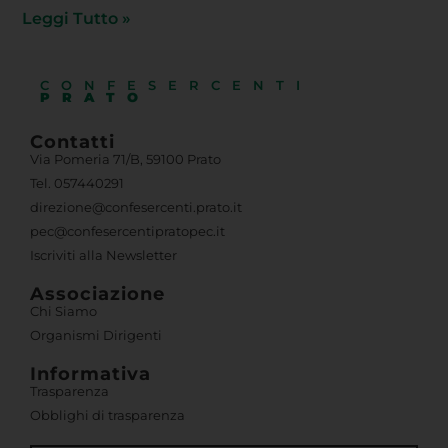
PRATO
Contatti
Via Pomeria 71/B, 59100 Prato
Tel. 057440291
direzione@confesercenti.prato.it
pec@confesercentipratopec.it
Iscriviti alla Newsletter
Associazione
Chi Siamo
Organismi Dirigenti
Informativa
Trasparenza
Obblighi di trasparenza
Usiamo i cookie per fornirti la miglior esperienza d'uso e
navigazione sul nostro sito web.
Area Riservata
You can find out more about which cookies we are using or
switch them off in
settings
.
Accetta
Pec Confesercenti