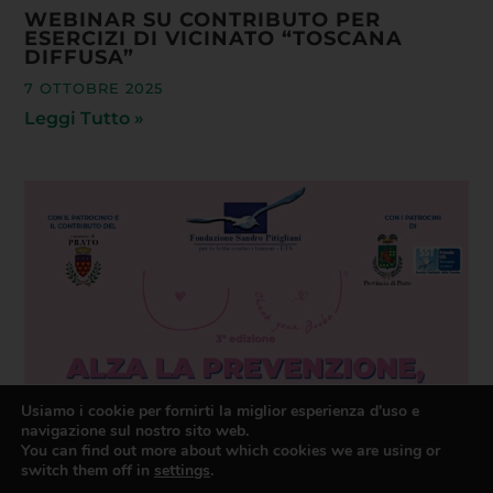
WEBINAR SU CONTRIBUTO PER
ESERCIZI DI VICINATO “TOSCANA
DIFFUSA”
7 OTTOBRE 2025
Leggi Tutto »
Usiamo i cookie per fornirti la miglior esperienza d'uso e
navigazione sul nostro sito web.
Ottobre rosa a Prato: tante iniziative
You can find out more about which cookies we are using or
per il mese della prevenzione
switch them off in
settings
.
1 OTTOBRE 2025