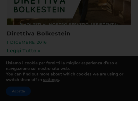
Direttiva Bolkestein
1 DICEMBRE 2016
Leggi Tutto »
Usiamo i cookie per fornirti la miglior esperienza d'uso e
navigazione sul nostro sito web.
You can find out more about which cookies we are using or
switch them off in
settings
.
Accetta