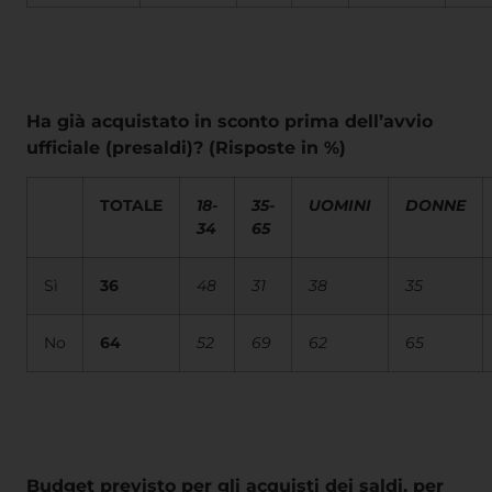
Ha già acquistato in sconto prima dell’avvio
ufficiale (presaldi)? (Risposte in %)
TOTALE
18-
35-
UOMINI
DONNE
34
65
Sì
36
48
31
38
35
No
64
52
69
62
65
Budget previsto per gli acquisti dei saldi, per