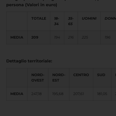
persona (Valori in euro)
TOTALE
18-
35-
UOMINI
DONN
34
65
MEDIA
209
194
216
225
196
Dettaglio territoriale:
NORD-
NORD-
CENTRO
SUD
OVEST
EST
MEDIA
247,18
195,68
207,61
181,05