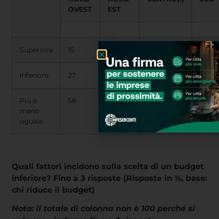
OVEST
EST
Superiore
15
17
25
16
Inferiore
27
32
21
32
Più o
58
50
54
52
meno
uguale
Quali fattori incidono sulla scelta di un budget
inferiore? Fino a 3 risposte (Risposte in %, base:
chi riduce il budget)
Nota: il totale di colonna non è 100 perché si