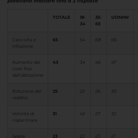
potevano indicare fino a 3 risposte
TOTALE
18-
35-
UOMINI
34
65
Caro-vita e
65
54
68
66
inflazione
Aumento dei
43
34
46
47
costi fissi
dell’abitazione
Riduzione del
25
22
26
30
reddito
Volontà di
31
42
27
32
risparmiare
Spese
23
22
23
21