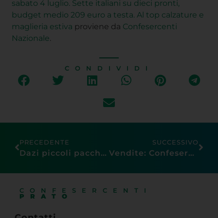
sabato 4 luglio. Sette italiani su dieci pronti,
budget medio 209 euro a testa. Al top calzature e
maglieria estiva
proviene da
Confesercenti
Nazionale
.
CONDIVIDI
PRECEDENTE
SUCCESSIVO
Dazi piccoli pacchi extra-Ue, Gronchi (Confesercenti): “Da oggi la misura è operativa. Il gettito vada alla rigenerazione urbana”
Vendite: Confesercenti, a maggio in modesta ripresa ma segnale positivo in attesa dei saldi
CONFESERCENTI
PRATO
Contatti