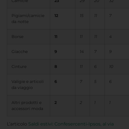
Camicie
23
29
20
32
Pigiami/camicie
12
15
11
7
da notte
Borse
11
11
11
4
Giacche
9
14
7
9
Cinture
8
11
6
10
Valigie e articoli
6
7
5
6
da viaggio
Altri prodotti e
2
2
1
1
accessori moda
L’articolo
Saldi estivi: Confesercenti-Ipsos, al via