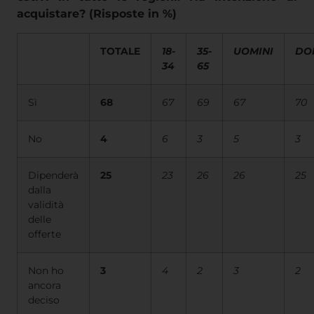
acquistare? (Risposte in %)
TOTALE
18-
35-
UOMINI
DO
34
65
Sì
68
67
69
67
70
No
4
6
3
5
3
Dipenderà
25
23
26
26
25
dalla
validità
delle
offerte
Non ho
3
4
2
3
2
ancora
deciso