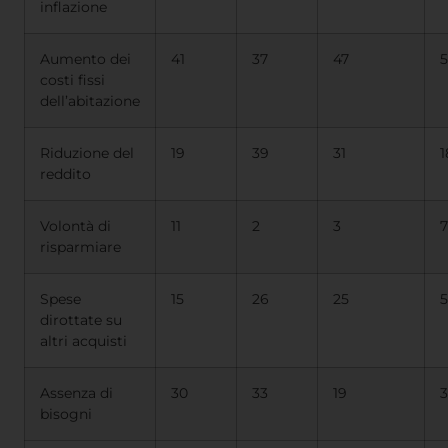
inflazione
Aumento dei
41
37
47
5
costi fissi
dell’abitazione
Riduzione del
19
39
31
1
reddito
Volontà di
11
2
3
7
risparmiare
Spese
15
26
25
5
dirottate su
altri acquisti
Assenza di
30
33
19
3
bisogni