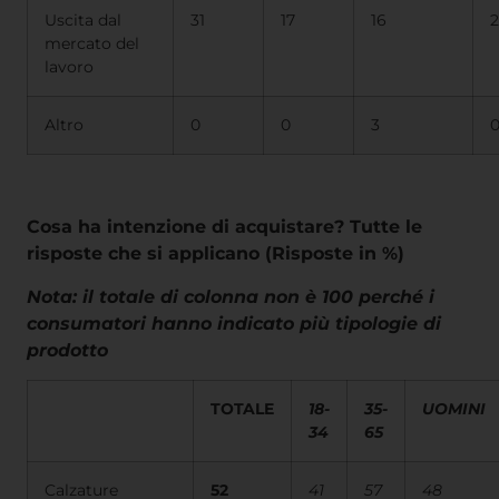
Uscita dal
31
17
16
2
mercato del
lavoro
Altro
0
0
3
Cosa ha intenzione di acquistare? Tutte le
risposte che si applicano (Risposte in %)
Nota: il totale di colonna non è 100 perché i
consumatori hanno indicato più tipologie di
prodotto
TOTALE
18-
35-
UOMINI
34
65
Calzature
52
41
57
48