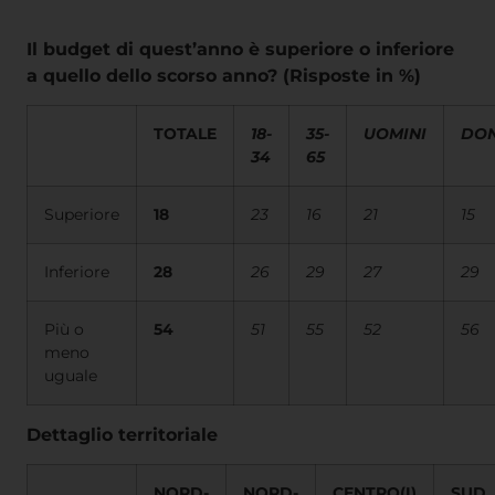
Il budget di quest’anno è superiore o inferiore
a quello dello scorso anno? (Risposte in %)
TOTALE
18-
35-
UOMINI
DO
34
65
Superiore
18
23
16
21
15
Inferiore
28
26
29
27
29
Più o
54
51
55
52
56
meno
uguale
Dettaglio territoriale
NORD-
NORD-
CENTRO(I)
SUD