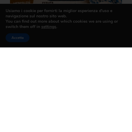
Usiamo i cookie per fornirti la miglior esperienza d'uso e
navigazione sul nostro sito web.
You can find out more about which cookies we are using or
switch them off in
settings
.
Accetta
Per saperne di più clicca qui
CONDIVIDI
PRECEDENTE
SUCCESSIVO
DA CHIOSTRO A CHIOSTRO 2026
LUGLIO VAIANESE 2026