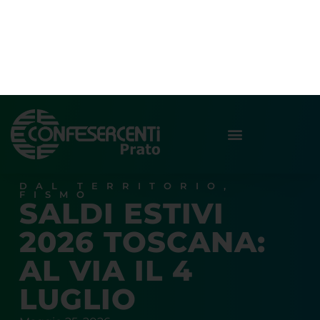
DAL TERRITORIO
,
FISMO
SALDI ESTIVI
2026 TOSCANA:
AL VIA IL 4
LUGLIO