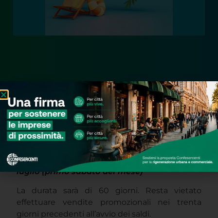
La Regione Toscana ha deliberato per il
2026: i saldi estivi inizieranno il prossimo 4
luglio (primo sabato del mese)
La durata sarà di 60 giorni. Resta vietato
effettuare vendite promozionali nei trenta
giorni precedenti all’avvio dei saldi.