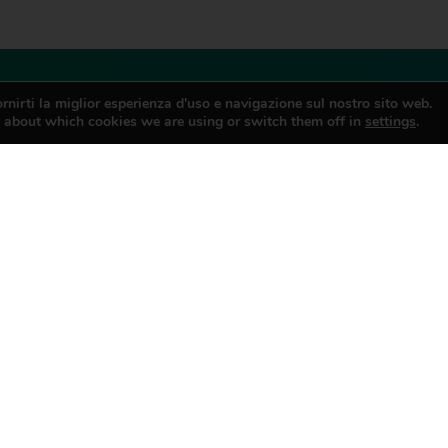
rnirti la miglior esperienza d'uso e navigazione sul nostro sito web.
 about which cookies we are using or switch them off in
settings
.
Confesercenti deposita in Cassazione la proposta di legge di iniziativa popolare per la rigenerazione urbana del commercio e dei servizi di prossimità
TO
iazione
Informativa
o
Trasparenza
i Dirigenti
Obblighi di trasparenza