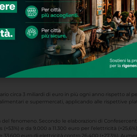
ziario circa 3 miliardi di euro in più ogni anno rispetto al
 alimentari e supermercati, applicando alle rispettive plate
a del fenomeno. Secondo le elaborazioni di Confesercenti 
as (+53%) e da 9.000 a 11.300 euro per l’elettricità (+25
 e 33.600 euro di elettricità contro 26.400 (+27,3%). Aument