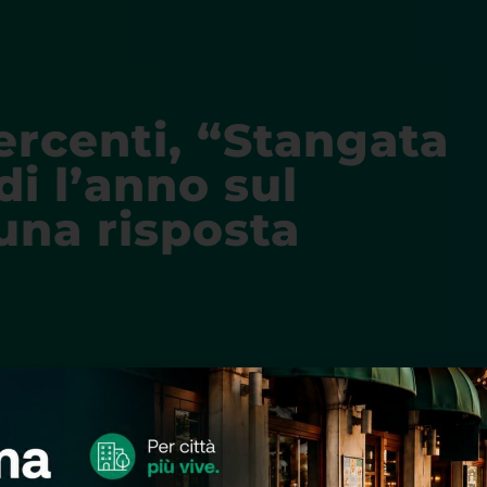
ercenti, “Stangata
di l’anno sul
 una risposta