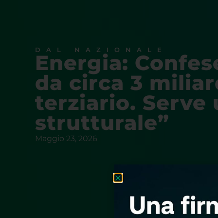
DAL NAZIONALE
Energia: Confes
da circa 3 miliar
terziario. Serve
strutturale”
Maggio 23, 2026