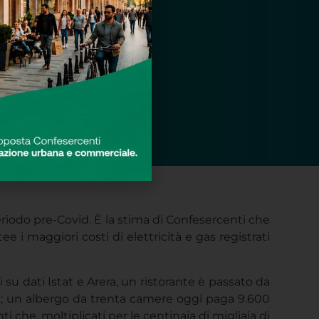
 periodo pre-Covid. È la stima di Confesercenti che
e i maggiori costi di elettricità e gas registrati
su dati Istat e Arera, un ristorante è passato da
,6%); un albergo da trenta camere oggi paga 9.600
i che, moltiplicati per le centinaia di migliaia di