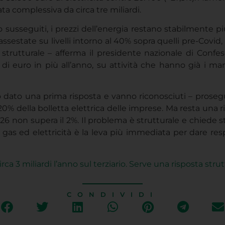
gata complessiva da circa tre miliardi.
o susseguiti, i prezzi dell’energia restano stabilmente più
 assestate su livelli intorno al 40% sopra quelli pre-Covi
trutturale – afferma il presidente nazionale di Confes
di euro in più all’anno, su attività che hanno già i mar
 dato una prima risposta e vanno riconosciuti – prosegu
20% della bolletta elettrica delle imprese. Ma resta una ri
 2026 non supera il 2%. Il problema è strutturale e chiede
gas ed elettricità è la leva più immediata per dare resp
ca 3 miliardi l’anno sul terziario. Serve una risposta strut
CONDIVIDI