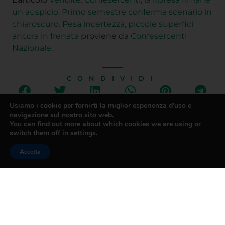
un auspicio. Primo semestre conferma scenario in
chiaroscuro. Pesa incertezza, piccole superfici
ancora in frenata
proviene da
Confesercenti
Nazionale
.
CONDIVIDI
Usiamo i cookie per fornirti la miglior esperienza d'uso e
navigazione sul nostro sito web.
You can find out more about which cookies we are using or
switch them off in
settings
.
Accetta
PRECEDENTE
SUCCESSIVO
Istat: Confesercenti, da prezzi e occupazione segnali contrastanti, effetto dazi “anestetizza” l’economia
Dazi, l’intervista al presidente di Confesercenti Nico Gronchi sul quotidiano La Stampa
CONFESERCENTI
PRATO