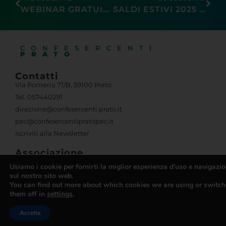
WEBINAR GRATUITO 7 APRILE 2025: DALLA CONNESSIONE ALLA FIDELIZZAZIONE STRATEGIE DIGITALI
SALDI ESTIVI 2025 TOSCANA: AL VIA IL 5 LUGLIO
CONFESERCENTI
PRATO
Contatti
Via Pomeria 71/B, 59100 Prato
Usiamo i cookie per fornirti la miglior esperienza d'uso e navigazi
Tel. 057440291
sul nostro sito web.
direzione@confesercenti.prato.it
You can find out more about which cookies we are using or switch
them off in
settings
.
pec@confesercentipratopec.it
Iscriviti alla Newsletter
Accetta
Associazione
Chi Siamo
Organismi Dirigenti
Informativa
Trasparenza
Obblighi di trasparenza