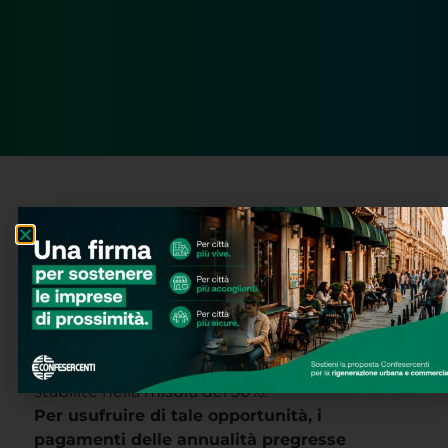
La SIAE ha comunicato, in tema di rinnovo
degli abbonamenti stagionali di Musica
d’Ambiente,
un’iniziativa tesa a consentire
alle imprese la regolarizzazione dei
pagamenti degli abbonamenti stagionali di
Musica d’Ambiente per gli anni precedenti al
2025
,
senza
l’
applicazione delle penali
stabilite nella misura del 30%.
Per usufruire di tale opportunità, i
pagamenti delle annualità pregresse