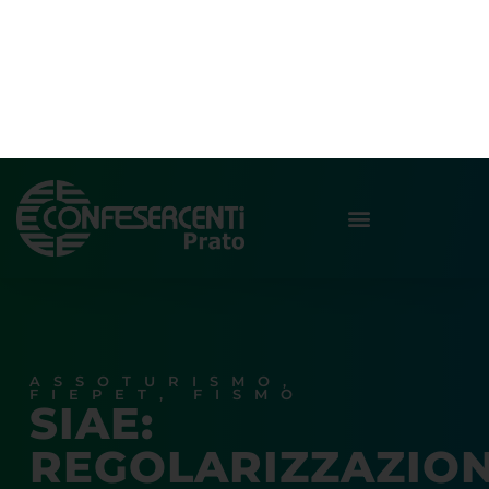
ASSOTURISMO
,
FIEPET
,
FISMO
SIAE:
REGOLARIZZAZIO