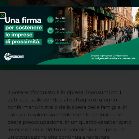
Il potere d’acquisto è in ripresa, i consumi no. I
dati
Istat
sulle vendite al dettaglio di giugno
confermano lo stallo della spesa delle famiglie, in
calo sia in valore sia in volume. Un segnale che
desta preoccupazione, in un quadro caratterizzato
invece da un reddito disponibile in recupero, da
un’occupazione che continua a registrare