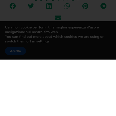
Usiamo i cookie per fornirti la miglior esperienza d'uso e
navigazione sul nostro sito web.
You can find out more about which cookies we are using or
PRECEDENTE
SUCCESSIVO
switch them off in
settings
.
Imprese: Confesercenti, da case a mini-hotel, è boom di imprese della ricettività diffusa (+147% dal 2014) e degli affitti brevi
Servizi: Confesercenti, dal 2014 sparito un distributore carburanti su cinque. Oltre 500mila italiani rimasti senza una stazione per il rifornimento nel proprio comune
Accetta
CONFESERCENTI
PRATO
Contatti
Via Pomeria 71/B, 59100 Prato
Tel. 057440291
direzione@confesercenti.prato.it
pec@confesercentipratopec.it
Iscriviti alla Newsletter