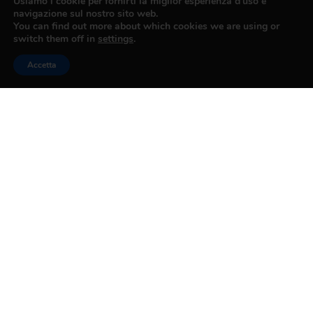
Usiamo i cookie per fornirti la miglior esperienza d'uso e
navigazione sul nostro sito web.
You can find out more about which cookies we are using or
PRECEDENTE
SUCCESSIVO
switch them off in
settings
.
DA CHIOSTRO A CHIOSTRO 2024: PASTICCERIA MANNORI PROPONE COPPETTA GELATO 3 GUSTI
DA CHIOSTRO A CHIOSTRO 2024: PASTICCERIA NUOVO MONDO PROPONE SPUMONE ACCOMPAGNATO CON GELATO ALLA VANIGLIA
Accetta
CONFESERCENTI
PRATO
Contatti
Via Pomeria 71/B, 59100 Prato
Tel. 057440291
direzione@confesercenti.prato.it
pec@confesercentipratopec.it
Iscriviti alla Newsletter
Associazione
Chi Siamo
Organismi Dirigenti
Informativa