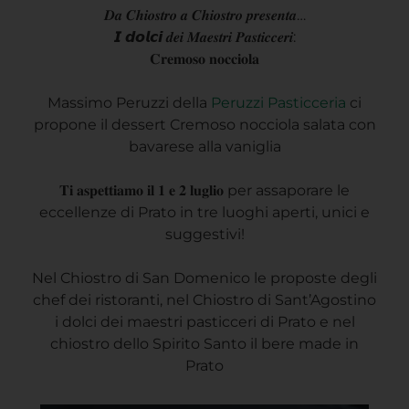
𝑫𝒂 𝑪𝒉𝒊𝒐𝒔𝒕𝒓𝒐 𝒂 𝑪𝒉𝒊𝒐𝒔𝒕𝒓𝒐 𝒑𝒓𝒆𝒔𝒆𝒏𝒕𝒂…
𝙄 𝙙𝙤𝙡𝙘𝙞 𝒅𝒆𝒊 𝑴𝒂𝒆𝒔𝒕𝒓𝒊 𝑷𝒂𝒔𝒕𝒊𝒄𝒄𝒆𝒓𝒊:
𝐂𝐫𝐞𝐦𝐨𝐬𝐨 𝐧𝐨𝐜𝐜𝐢𝐨𝐥𝐚
Massimo Peruzzi della
Peruzzi Pasticceria
ci
propone il dessert Cremoso nocciola salata con
bavarese alla vaniglia
𝐓𝐢 𝐚𝐬𝐩𝐞𝐭𝐭𝐢𝐚𝐦𝐨 𝐢𝐥 𝟏 𝐞 𝟐 𝐥𝐮𝐠𝐥𝐢𝐨 per assaporare le
eccellenze di Prato in tre luoghi aperti, unici e
suggestivi!
Nel Chiostro di San Domenico le proposte degli
chef dei ristoranti, nel Chiostro di Sant’Agostino
i dolci dei maestri pasticceri di Prato e nel
chiostro dello Spirito Santo il bere made in
Prato