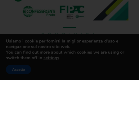
CONDIVIDI
Usiamo i cookie per fornirti la miglior esperienza d'uso e
navigazione sul nostro sito web.
You can find out more about which cookies we are using or
switch them off in
settings
.
Accetta
PRECEDENTE
SUCCESSIVO
Festa Fipac Regionale 18 aprile, a Calci, presso il teatro Val Graziosa
Convenzioni 2024 soci FIPAC (pensionati) Confesercenti Prato
CONFESERCENTI
PRATO
Contatti
Via Pomeria 71/B, 59100 Prato