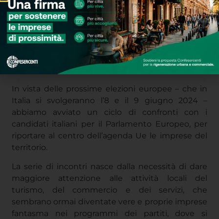
In vista delle prossime elezioni europee – che in
Italia si svolgeranno l’8 e il 9 giugno 2024 –
abbiamo avviato un ciclo di confronti con i
candidati italiani per il Parlamento Europeo, per
riportare al centro dell’agenda Ue le imprese del
territorio.
La serie di incontri nasce dalla necessità di dare
maggiore attenzione alle attività locali del
turismo, del commercio e dei servizi, che
sembrano ormai diventate vere e proprie imprese
fantasma nei programmi dei partiti, dove si
possono trovare al riguardo solo sporadici