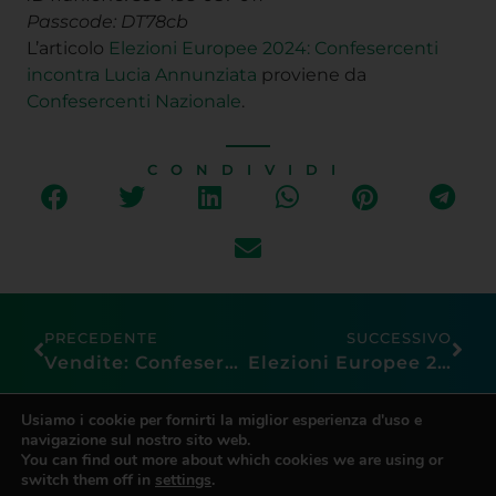
Passcode:
DT78cb
L’articolo
Elezioni Europee 2024: Confesercenti
incontra Lucia Annunziata
proviene da
Confesercenti Nazionale
.
CONDIVIDI
PRECEDENTE
SUCCESSIVO
Vendite: Confesercenti, Pasqua dà una mano al commercio, ma ripresa resta incerta e i negozi continuano a perdere quote di mercato
Elezioni Europee 2024: Confesercenti incontra Isabella Tovaglieri e Stefano Bonaccini
Usiamo i cookie per fornirti la miglior esperienza d'uso e
navigazione sul nostro sito web.
You can find out more about which cookies we are using or
switch them off in
settings
.
CONFESERCENTI
PRATO
Accetta
Contatti