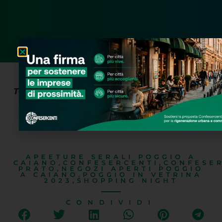
Torna lo shopping serale a Poggio a Caiano
dal 8 giugno al 20 luglio 202
3
Di seguito
il programma completo
:
APEETURE SERALI POGGIO A
CAIANO
,
CONFESERCENTI
,
CONFESE
PRATO
,
NEGOZI APERTI POGGIO
A CAIANO
,
POGGIO IN VETRINA
2023
,
SHOPPING NIGHT
CONDIVIDI