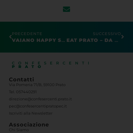
PRECEDENTE
SUCCESSIVO
VAIANO HAPPY SHOPPING 2023
EAT PRATO – DA CHIOSTRO A CHIOSTRO 2023: ASSAPORA LE ECCELLENZE DI PRATO
CONFESERCENTI
PRATO
Contatti
Via Pomeria 71/B, 59100 Prato
Tel. 057440291
direzione@confesercenti.prato.it
pec@confesercentipratopec.it
Iscriviti alla Newsletter
Associazione
Chi Siamo