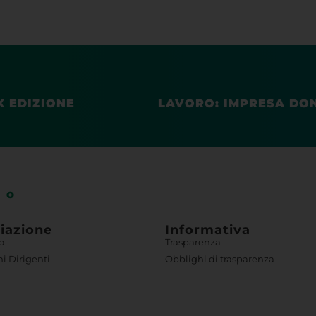
X EDIZIONE
TO
iazione
Informativa
o
Trasparenza
rnirti la miglior esperienza d'uso e navigazione sul nostro sito web.
i Dirigenti
Obblighi di trasparenza
 about which cookies we are using or switch them off in
settings
.