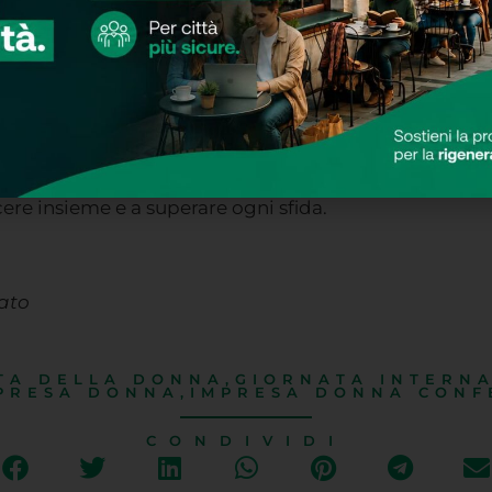
ostri più sentiti auguri a tutte voi che ogni giorno d
iale.
’ispirazione per tutti noi e ci dimostrano che con il 
enditoriale e per ispirare le future generazioni di don
ere insieme e a superare ogni sfida.
ato
TA DELLA DONNA
,
GIORNATA INTERNA
PRESA DONNA
,
IMPRESA DONNA CONF
CONDIVIDI