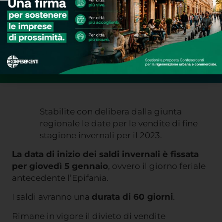
Stabilite con delibera dalla giunta
regionale le date per le vendite di fine
stagione invernali per il 2023.
La data di inizio dei saldi invernali è fissata
per giovedì 5 gennaio
, ovvero il giorno feriale
antecedente l’Epifania.
I saldi avranno una
durata di 60 giorni
.
Rimane in vigore il divieto di vendite