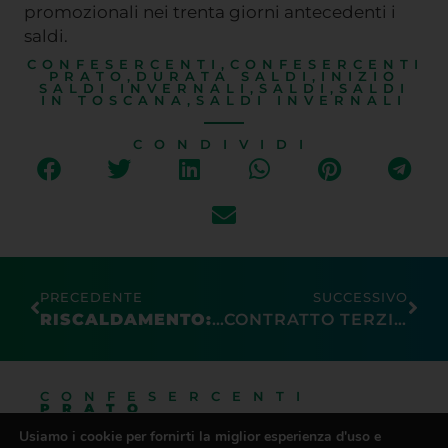
promozionali nei trenta giorni antecedenti i
saldi.
CONFESERCENTI
,
CONFESERCENTI
PRATO
,
DURATA SALDI
,
INIZIO
SALDI INVERNALI
,
SALDI
,
SALDI
IN TOSCANA
,
SALDI INVERNALI
CONDIVIDI
PRECEDENTE
SUCCESSIVO
RISCALDAMENTO: USCITO IL DECRETO CON I NUOVI LIMITI
CONTRATTO TERZIARIO “UNA TANTUM” DA 350 EURO E 30 EURO MENSILI COME ACCONTO SUI FUTURI AUMENTI
CONFESERCENTI
PRATO
Usiamo i cookie per fornirti la miglior esperienza d'uso e