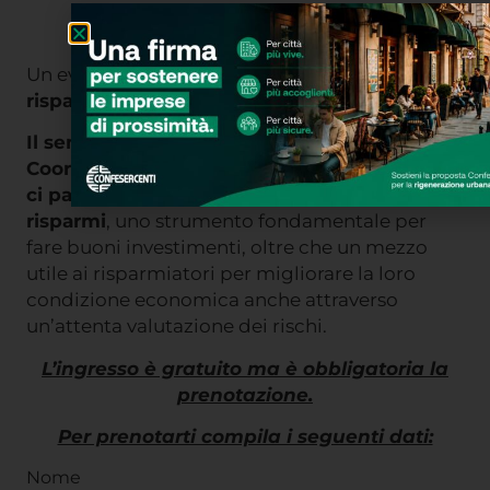
Un evento per
avvicinare i cittadini ai temi del
risparmio e della pianificazione
.
Il seminario sarà tenuto da Lorenzo Magelli,
Coordinatore Territoriale Toscana Anasf
che
ci parlerà di pianificazione strategica dei
risparmi
, uno strumento fondamentale per
fare buoni investimenti, oltre che un mezzo
utile ai risparmiatori per migliorare la loro
condizione economica anche attraverso
un’attenta valutazione dei rischi.
L’ingresso è gratuito ma è obbligatoria la
prenotazione.
Per prenotarti compila i seguenti dati:
Nome