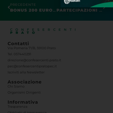
PRECEDENTE
SUCCESSIVO
BONUS 200 EURO AUTONOMI: AL VIA LE DOMANDE
PARTECIPAZIONI QUALIFICATE: UTILI INCASSATI DAL 1° GENNAIO 2023 CON RITENUTA AL 26%
CONFESERCENTI
PRATO
Contatti
Via Pomeria 71/B, 59100 Prato
Tel. 057440291
direzione@confesercenti.prato.it
pec@confesercentipratopec.it
Iscriviti alla Newsletter
Associazione
Chi Siamo
Organismi Dirigenti
Informativa
Trasparenza
Obblighi di trasparenza