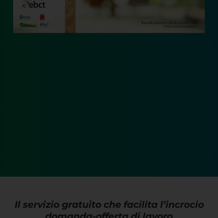
Il servizio gratuito che facilita l’incrocio
domanda-offerta di lavoro