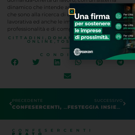
domanda-offerta di lavoro, con un sistema
dinamico che intende agevolare tutti coloro
che sono alla ricerca di una opportunità
lavorativa ed anche le imprese nella ricerca di
professionalità e di competenze.
CITTADINI
,
DOMANDA
,
EBCT
,
IMPRES
ONLINE
,
TOSCANAJOBS
CONDIVIDI
PRECEDENTE
SUCCESSIVO
CONFESERCENTI, PATRIZIA DE LUISE CONFERMATA PRESIDENTE NAZIONALE: “NECESSARIO PROMUOVERE L’INNOVAZIONE E LA SOSTENIBILITA’ DELLA RETE DELLE PICCOLE E MEDIE IMPRESE CHE RAPPRESENTIAMO”
FESTEGGIA INSIEME A NOI I NOSTRI 50 ANNI: ASSOCIATI A SOLI 90 € !
CONFESERCENTI
PRATO