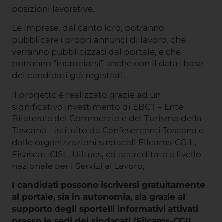
posizioni lavorative.
Le imprese, dal canto loro, potranno
pubblicare i propri annunci di lavoro, che
verranno pubblicizzati dal portale, e che
potranno “incrociarsi” anche con il data- base
dei candidati già registrati.
Il progetto è realizzato grazie ad un
significativo investimento di EBCT – Ente
Bilaterale del Commercio e del Turismo della
Toscana – istituito da Confesercenti Toscana e
dalle organizzazioni sindacali Filcams-CGIL,
Fisascat-CISL, Uiltucs, ed accreditato a livello
nazionale per i Servizi al Lavoro,
I candidati possono iscriversi gratuitamente
al portale, sia in autonomia, sia grazie al
supporto degli sportelli informativi attivati
presso le sedi dei sindacati (Filcams-CGIL,