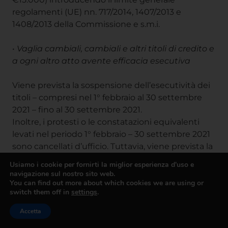
regolamenti (UE) nn. 717/2014, 1407/2013 e
1408/2013 della Commissione e s.m.i.
•
Vaglia cambiali, cambiali e altri titoli di credito e
a ogni altro atto avente efficacia esecutiva
Viene prevista la sospensione dell’esecutività dei
titoli – compresi nel 1° febbraio al 30 settembre
2021 – fino al 30 settembre 2021.
Inoltre, i protesti o le constatazioni equivalenti
levati nel periodo 1° febbraio – 30 settembre 2021
sono cancellati d’ufficio. Tuttavia, viene prevista la
non rimborsabilità di quanto già riscosso.
Usiamo i cookie per fornirti la miglior esperienza d'uso e
navigazione sul nostro sito web.
You can find out more about which cookies we are using or
•
Canali alternativi di finanziamento delle
switch them off in
settings
.
imprese
Accetta
Viene istituita un’apposita sezione all’interno del