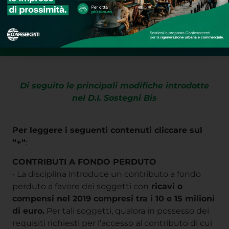
Di seguito le principali modifiche introdotte
nel D.I. Sostegni Bis
Per leggere i seguenti contenuti cliccare sul
“+“
:
CONTRIBUTI A FONDO PERDUTO
• La disciplina introduce un contributo a fondo
perduto a favore dei soggetti con
ricavi o
compensi nel 2019 compresi tra i 10 e 15 milioni
di euro.
Per tali soggetti, qualora in possesso dei
requisiti richiesti per l’accesso al contributo di cui