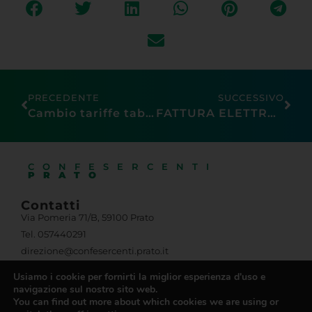
PRECEDENTE
SUCCESSIVO
Cambio tariffe tabacchi in vigore dal 27 giugno 2018
FATTURA ELETTRONICA CESSIONE CARBURANTI PROROGA MA CON OBBLIGO PAGAMENTI TRACCIATI
CONFESERCENTI
PRATO
Usiamo i cookie per fornirti la miglior esperienza d'uso e
Contatti
navigazione sul nostro sito web.
Via Pomeria 71/B, 59100 Prato
You can find out more about which cookies we are using or
Tel. 057440291
switch them off in
settings
.
direzione@confesercenti.prato.it
Accetta
pec@confesercentipratopec.it
Iscriviti alla Newsletter
Associazione