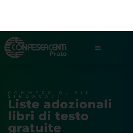
COMMERCIO
,
SIL
,
SINDACATI
Liste adozionali
libri di testo
gratuite