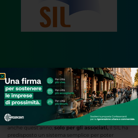
Cari soci,
anche quest’anno,
solo per gli associati,
il SIL ha
predisposto un sistema semplice per poter