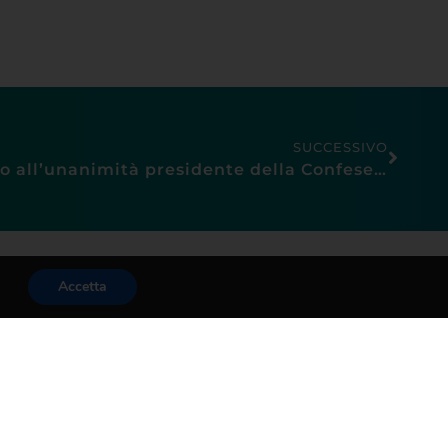
SUCCESSIVO
Mauro Lassi riconfermato all’unanimità presidente della Confesercenti provinciale di Prato.
Accetta
Area Riservata
Pec Confesercenti