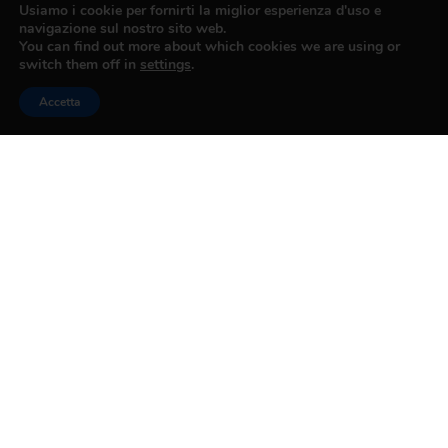
Usiamo i cookie per fornirti la miglior esperienza d'uso e
navigazione sul nostro sito web.
You can find out more about which cookies we are using or
switch them off in
settings
.
Accetta
PRECEDENTE
SUCCESSIVO
DIDDI: Ristrutturazione area mercatale Galilei
FIPAC : SOGGIORNO IN CALABRIA dal 12 Giugno al 26 Giugno 2016
CONFESERCENTI
PRATO
Contatti
Via Pomeria 71/B, 59100 Prato
Tel. 057440291
direzione@confesercenti.prato.it
pec@confesercentipratopec.it
Iscriviti alla Newsletter
Associazione