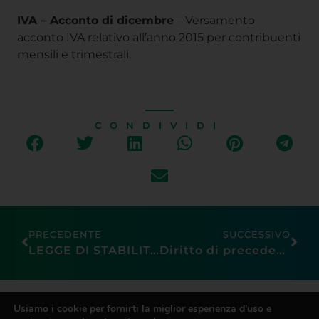
IVA – Acconto di dicembre
– Versamento
acconto IVA relativo all’anno 2015 per contribuenti
mensili e trimestrali.
CONDIVIDI
PRECEDENTE
SUCCESSIVO
LEGGE DI STABILITÀ 2016
Diritto di precedenza nel lavoro a termine: le risposte dell’Inps
CONFESERCENTI
Usiamo i cookie per fornirti la miglior esperienza d'uso e
PRATO