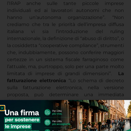
l’attuale, ma, purtroppo, solo per una parte molto
limitata di imprese di grandi dimensioni”.
La
fatturazione elettronica
“Lo schema di decreto
sulla fatturazione elettronica, nella versione
proposta, può determinare una immediata
riduzione di oneri amministrativi per le imprese”.
Rete Imprese Italia, in particolare, ritiene che il
decreto delegato, in materia di fatturazione
elettronica e di trasmissione telematica dei
corrispettivi, rappresenti un importante cambio di
paradigma. Chi adotta, per libera scelta, i nuovi
strumenti vedrà ridotti gli oneri amministrativi e
contabili e gli sarà garantita la possibilità di
accedere ad un sistema di fatturazione
elettronica completamente gratuito.
Infine Rete Imprese Italia ritiene che, proprio per
arrivare quanto prima ad un uso generalizzato del
sistema di fatturazione elettronica, il sistema