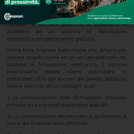
incentivante debba essere potenziato. In
particolare, oltre agli esoneri già previsti debbono
essere eliminati alcuni obblighi, quali:
1) La comunicazione delle dichiarazioni d’intento
emesse da parte degli esportatori abituali;
2) La comunicazione dei beni dati in godimento ai
soci e dei finanziamenti effettuati;
3) L’ adozione del reverse charge per
l’individuazione del soggetto debitore dell’Iva;
4) L’apposizione del visto di conformità per la
compensazione o rimborso del crediti Iva e delle
imposte sui redditi di importo superiore a 15.000
euro;
5) La comunicazione delle operazioni di acquisto,
senza applicazione dell’IVA, presso soggetti