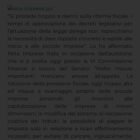
importanti mancano ancora all’appello. La
riduzione della pressione fiscale, oggi troppo alta
ed iniqua a svantaggio proprio delle piccole
imprese personali; gli incentivi alla
capitalizzazione delle imprese di minori
dimensioni; la modifica del sistema di riscossione
coattiva dei tributi; la possibilità di pagare le
imposte solo in relazione a ricavi effettivamente
incassati, per evitare di caricare, ingiustamente,
l’IRAP anche sulle tante piccole imprese
individuali ed ai lavoratori autonomi che non
hanno un’autonoma organizzazione”. “Non
crediamo che tra le priorità dell’impresa diffusa
italiana vi sia l’introduzione del ruling
internazionale, la definizione di “abuso di diritto”, o
la cosiddetta “cooperative compliance”, strumenti
che, indubbiamente, possono conferire maggiori
certezze in un sistema fiscale farraginoso come