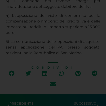
residenti nella Repubblica di San Marino.
Usiamo i cookie per fornirti la miglior esperienza d'uso e
navigazione sul nostro sito web.
CONDIVIDI
You can find out more about which cookies we are using or
switch them off in
settings
.
Accetta
PRECEDENTE
SUCCESSIVO
CARTELLO DEGLI ALLERGENI PER I PRODOTTI SOMMINISTRATI O VENDUTI SFUSI
VERIFICHE FISCALI
CONFESERCENTI
PRATO
Contatti
Via Pomeria 71/B, 59100 Prato
Tel. 057440291
direzione@confesercenti.prato.it