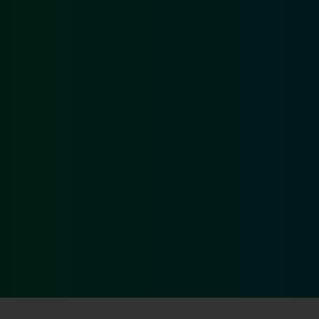
“Si procede troppo a rilento sulla riforma fiscale. I
tempi di approvazione dei decreti legislativi per
l’attuazione della legge delega non rispecchiano
la necessità di dare risposte concrete e rapide alle
micro e alle piccole imprese”. Lo ha affermato
Rete Imprese Italia in occasione dell’audizione
che si è svolta oggi presso la VI Commissione
Finanze e tesoro del Senato. “Molte misure